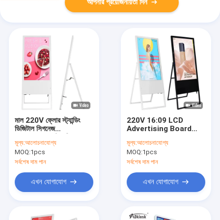
আপনার প্রয়োজনীয়তা দিন
মাল 220V ফ্লোর স্ট্যান্ডিং
220V 16:09 LCD
ডিজিটাল সিগনেজ
Advertising Board
1920x1080 টাচ স্ক্রিন
16.7M Color Touch
মূল্য:
আলোচনাযোগ্য
মূল্য:
আলোচনাযোগ্য
বিজ্ঞাপন প্রদর্শন
Screen Totem Digital
MOQ:
1pcs
MOQ:
1pcs
Signage
সর্বশেষ দাম পান
সর্বশেষ দাম পান
এখন যোগাযোগ
এখন যোগাযোগ