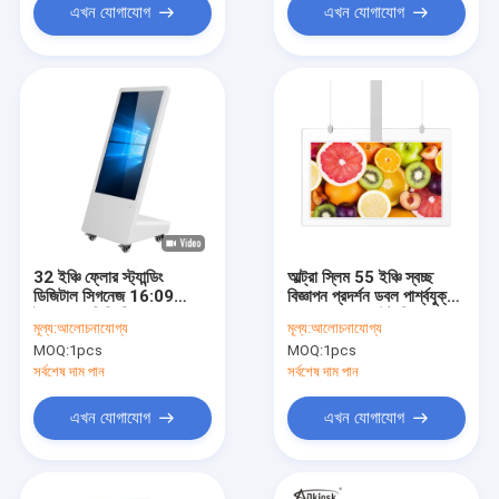
এখন যোগাযোগ
এখন যোগাযোগ
32 ইঞ্চি ফ্লোর স্ট্যান্ডিং
আল্ট্রা স্লিম 55 ইঞ্চি স্বচ্ছ
ডিজিটাল সিগনেজ 16:09
বিজ্ঞাপন প্রদর্শন ডবল পার্শ্বযুক্ত
ইনফো এলসিডি ডিসপ্লে
OLED ওয়াল মাউন্ট কিয়স্ক
মূল্য:
আলোচনাযোগ্য
মূল্য:
আলোচনাযোগ্য
অ্যাডভারটাইজিং প্লেয়ার
MOQ:
1pcs
MOQ:
1pcs
সর্বশেষ দাম পান
সর্বশেষ দাম পান
এখন যোগাযোগ
এখন যোগাযোগ