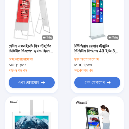
মেটাল এফএইচডি ফ্রি স্ট্যান্ডিং
মিউজিয়াম ফ্লোর স্ট্যান্ডিং
ডিজিটাল ডিসপ্লে অ্যাড স্ক্রিন
ডিজিটাল সিগনেজ 43 ইঞ্চি 350
43 ইঞ্চি অ্যান্ড্রয়েড
সিডি অ্যান্ড্রয়েড এলসিডি টোটেম
মূল্য:
আলোচনাযোগ্য
মূল্য:
আলোচনাযোগ্য
ডিসপ্লে
MOQ:
1pcs
MOQ:
1pcs
সর্বশেষ দাম পান
সর্বশেষ দাম পান
এখন যোগাযোগ
এখন যোগাযোগ
বাড়ি
পণ্য
আমাদের সম্পর্কে