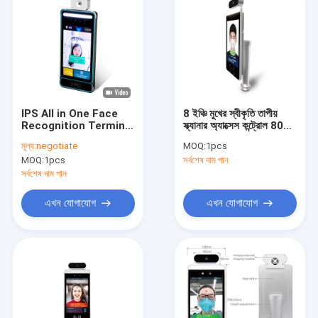
IPS All in One Face
8 ইঞ্চি মুখের স্বীকৃতি তাপীয়
Recognition Terminal
স্ক্যানার অ্যাক্সেস কন্ট্রোল 800
Scan Thermometer
× 1280 ক্যামেরা সহ
মূল্য:
negotiate
MOQ:
1pcs
8inch 140 ° F Access
MOQ:
1pcs
সর্বশেষ দাম পান
Control
সর্বশেষ দাম পান
এখন যোগাযোগ
এখন যোগাযোগ
বাড়ি
পণ্য
আমাদের সম্পর্কে