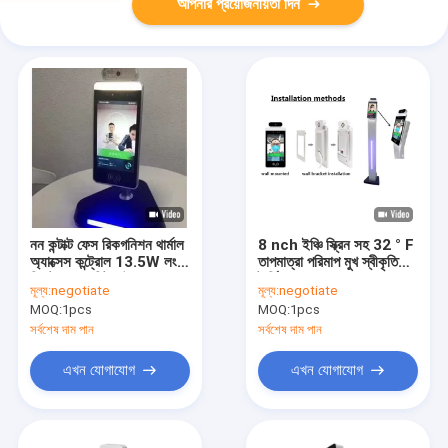
আপনার প্রয়োজনীয়তা দিন
নন কন্টাক্ট ফেস রিকগনিশন থার্মাল
8 nch ইঞ্চি স্ক্রিন সহ 32 ° F
অ্যাক্সেস কন্ট্রোল 13.5W লং
তাপমাত্রা পরিমাপ মুখ স্বীকৃতি
ডিস্টেন্স 1.2 মিটার উচ্চতা
টার্মিনাল
মূল্য:
negotiate
মূল্য:
negotiate
MOQ:
1pcs
MOQ:
1pcs
সর্বশেষ দাম পান
সর্বশেষ দাম পান
এখন যোগাযোগ
এখন যোগাযোগ