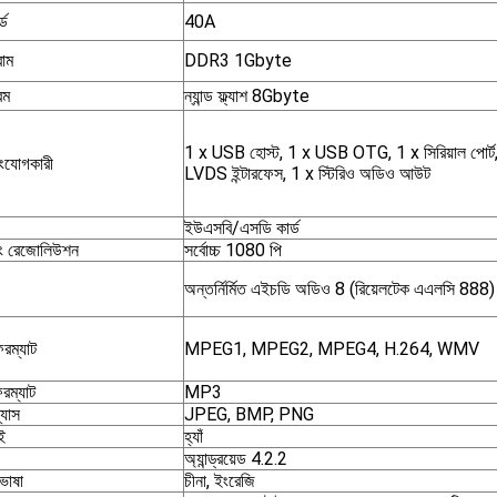
্ড
40A
রাম
DDR3 1Gbyte
রম
ন্যান্ড ফ্ল্যাশ 8Gbyte
1 x USB হোস্ট, 1 x USB OTG, 1 x সিরিয়াল পোর্ট,
যোগকারী
LVDS ইন্টারফেস, 1 x স্টিরিও অডিও আউট
ইউএসবি/এসডি কার্ড
ং রেজোলিউশন
সর্বোচ্চ 1080 পি
অন্তর্নির্মিত এইচডি অডিও 8 (রিয়েলটেক এএলসি 888)
রম্যাট
MPEG1, MPEG2, MPEG4, H.264, WMV
রম্যাট
MP3
্যাস
JPEG, BMP, PNG
ই
হ্যাঁ
অ্যান্ড্রয়েড 4.2.2
ভাষা
চীনা, ইংরেজি