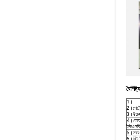
বৈশিষ্ট্
1।
2।পেটেন
3।উচ্চম
4।কোয়াড
ইউএসবি,
5।স্বয়ং
6।বিল্ট