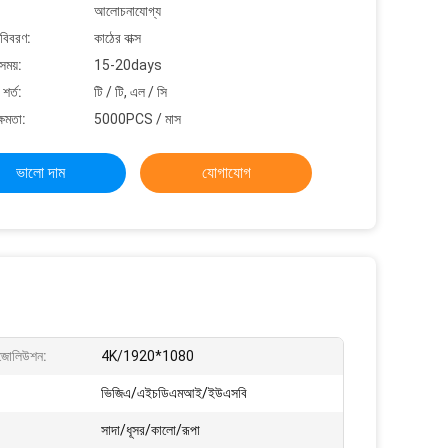
আলোচনাযোগ্য
 বিবরণ:
কাঠের বাক্স
সময়:
15-20days
শর্ত:
টি / টি, এল / সি
্ষমতা:
5000PCS / মাস
ভালো দাম
যোগাযোগ
রেজোলিউশন:
4K/1920*1080
ভিজিএ/এইচডিএমআই/ইউএসবি
সাদা/ধূসর/কালো/রূপা