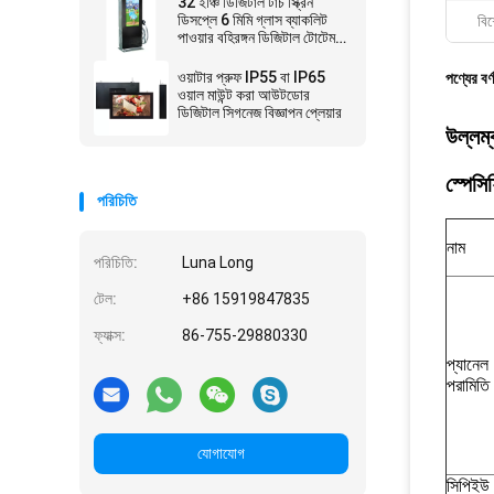
32 ইঞ্চি ডিজিটাল টাচ স্ক্রিন
ডিসপ্লে 6 মিমি গ্লাস ব্যাকলিট
বিশ
পাওয়ার বহিরঙ্গন ডিজিটাল টোটেম
সহ
ওয়াটার প্রুফ IP55 বা IP65
পণ্যের বর্
ওয়াল মাউন্ট করা আউটডোর
ডিজিটাল সিগনেজ বিজ্ঞাপন প্লেয়ার
উল্লম্
স্পেস
পরিচিতি
নাম
পরিচিতি:
Luna Long
টেল:
+86 15919847835
ফ্যাক্স:
86-755-29880330
প্যানেল
পরামিতি
যোগাযোগ
সিপিইউ