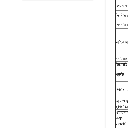
মেইনবোর
সিস্টেম 
সিস্টেম 
আইও সং
স্টোরেজ
ডিকোডি
শ্রুতি
ভিডিও ফ
অডিও ফ
ছবির বিন
ওয়াইফা
ওএস
ওএসডি 