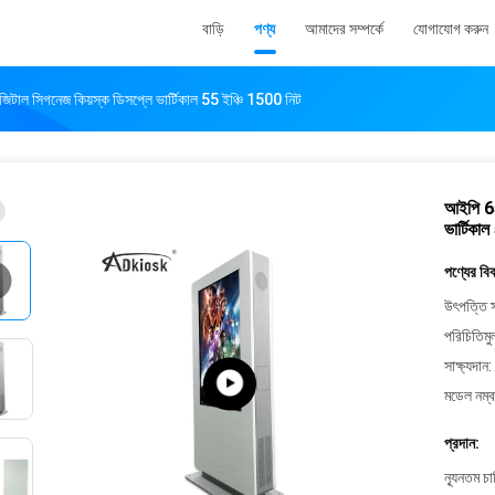
বাড়ি
পণ্য
আমাদের সম্পর্কে
যোগাযোগ করুন
াল সিগনেজ কিয়স্ক ডিসপ্লে ভার্টিকাল 55 ইঞ্চি 1500 নিট
আইপি 65
ভার্টিকা
পণ্যের বি
উৎপত্তি স
পরিচিতিমু
সাক্ষ্যদান:
মডেল নম্ব
প্রদান:
ন্যূনতম চ