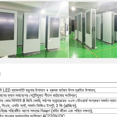
য
্ট LED ব্যাকলাইট মডুলার উপাদান + ধ্রুবক বর্তমান উৎস ড্রাইভ উপাদান;
ানের ফ্যান সমাবেশের পেটেন্টযুক্ত শীতল কাঠামোর সংমিশ্রণ;
 কোর সিপিইউ 8 জিবি মেমরি, সর্বশেষ অ্যান্ড্রয়েড ওএস নেটওয়ার্ক সংস্করণ সমর্থন ল্যান নিয়
 সিএফ, এসডি স্লট, সমর্থন ভিজিএ ইনপুট, 3 জি (alচ্ছিক);
ক্রিয় পরিবেষ্টিত আলো সমন্বয় নিয়ন্ত্রণ (বর্ধিত জীবন এবং শক্তি দক্ষতা);
-ইন পাওয়ার অ্যাডাপ্টার সংমিশ্রণ AC220V/DC;