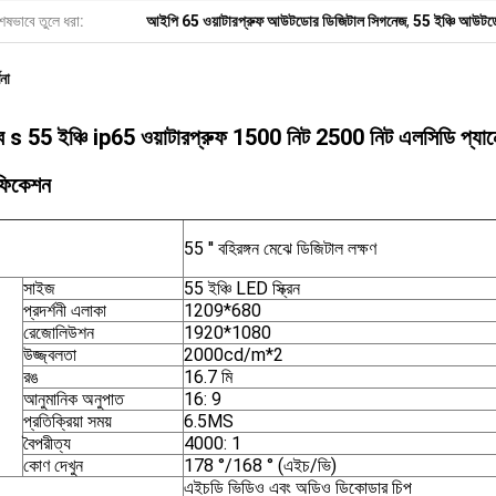
েষভাবে তুলে ধরা:
আইপি 65 ওয়াটারপ্রুফ আউটডোর ডিজিটাল সিগনেজ
,
55 ইঞ্চি আউটডো
ণনা
ব s 55 ইঞ্চি ip65 ওয়াটারপ্রুফ 1500 নিট 2500 নিট এলসিডি প্যান
িফিকেশন
55 '' বহিরঙ্গন মেঝে ডিজিটাল লক্ষণ
সাইজ
55 ইঞ্চি LED স্ক্রিন
প্রদর্শনী এলাকা
1209*680
রেজোলিউশন
1920*1080
উজ্জ্বলতা
2000cd/m*2
রঙ
16.7 মি
আনুমানিক অনুপাত
16: 9
প্রতিক্রিয়া সময়
6.5MS
বৈপরীত্য
4000: 1
কোণ দেখুন
178 °/168 ° (এইচ/ভি)
এইচডি ভিডিও এবং অডিও ডিকোডার চিপ