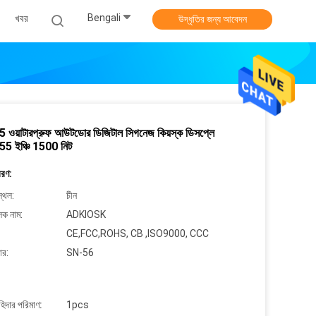
Bengali
খবর
উদ্ধৃতির জন্য আবেদন
 ওয়াটারপ্রুফ আউটডোর ডিজিটাল সিগনেজ কিয়স্ক ডিসপ্লে
ল 55 ইঞ্চি 1500 নিট
বরণ:
্থল:
চীন
লক নাম:
ADKIOSK
CE,FCC,ROHS, CB ,ISO9000, CCC
ার:
SN-56
াহিদার পরিমাণ:
1pcs