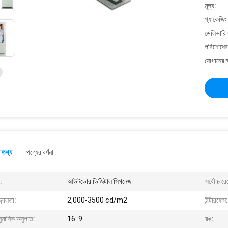
মূল্য:
প্যাকেজিং
ডেলিভারি 
পরিশোধের 
যোগানের ক
 তথ্য
পণ্যের বর্ণনা
:
আউটডোর ডিজিটাল সিগনেজ
সর্বোচ্চ 
জ্বলতা:
2,000-3500 cd/m2
ইন্টারফেস:
ুমানিক অনুপাত:
16: 9
রঙ: