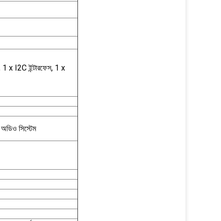
 1 x I2C ইন্টারফেস, 1 x
 অডিও সিস্টেম