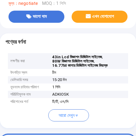
মূল্য：negotiate
MOQ：1 পিসি
ভালো দাম
এখন যোগাযোগ
পণ্যের বর্ণনা
,
43in Lcd বিজ্ঞাপন ডিজিটাল সাইনেজ
লক্ষণীয় করা
,
80W বিজ্ঞাপন ডিজিটাল সাইনেজ
16.77M কালার ডিজিটাল সাইনেজ কিয়স্ক
উৎপত্তি স্থল
চীন
ডেলিভারি সময়
15-20 দিন
ন্যূনতম চাহিদার পরিমাণ
1 পিসি
পরিচিতিমুলক নাম
ADKIOSK
পরিশোধের শর্ত
টি/টি, এল/সি
আরো দেখুন